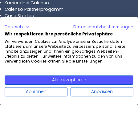
Karriere bei Calenso
Calenso Partnerprogamm
Case Studies
Deutsch
Datenschutzbestimmungen
Pläne
Wir respektieren Ihre persönliche Privatsphäre
Calenso Business
Wir verwenden Cookies zur Analyse unserer Besucherdaten
platzieren, um unsere Webseite zu verbessern, personalisierte
Calenso Enterprise
Inhalte anzuzeigen und Ihnen ein großartiges Webseiten-
Preise
Erlebnis zu bieten. Für weitere Informationen zu den von uns
verwendeten Cookies öffnen Sie die Einstellungen.
Kontakt
Alle akzeptieren
Kostenlos testen
weiterlesen
Kontaktieren Sie uns
Ablehnen
Anpassen
Demo vereinbaren
Swiss Made
© Copyright 2015-
2026
Software
Calenso AG. Alle Rechte vorbehalten.