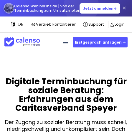
Calenso Webinar Inside | Von der
×
Jetzt anmelden
→
Terminbuchung zum Umsatzmotor
DE
Vertrieb kontaktieren
Support
Login
Erstgespräch anfragen ➝
Digitale Terminbuchung für
soziale Beratung:
Erfahrungen aus dem
Caritasverband Speyer
Der Zugang zu sozialer Beratung muss schnell,
niedrigschwellig und unkompliziert sein. Doch