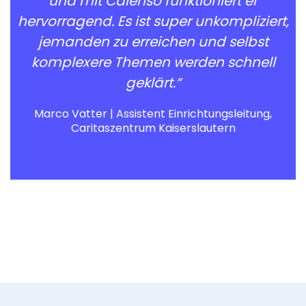
und mit Calenso funktioniert er
hervorragend. Es ist super unkompliziert,
jemanden zu erreichen und selbst
komplexere Themen werden schnell
geklärt.“
Marco Vatter | Assistent Einrichtungsleitung,
Caritaszentrum Kaiserslautern