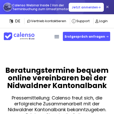
Calenso Webinar Inside | Von der
×
Jetzt anmelden
→
Terminbuchung zum Umsatzmotor
DE
Vertrieb kontaktieren
Support
Login
Erstgespräch anfragen ➝
Beratungstermine bequem
online vereinbaren bei der
Nidwaldner Kantonalbank
Pressemitteilung: Calenso freut sich, die
erfolgreiche Zusammenarbeit mit der
Nidwaldner Kantonalbank bekanntzugeben.