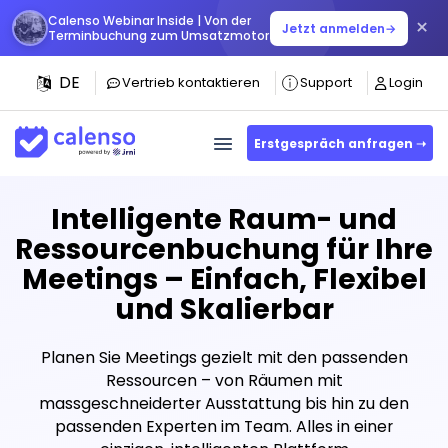
Calenso Webinar Inside | Von der
×
Jetzt anmelden
→
Terminbuchung zum Umsatzmotor
DE
Vertrieb kontaktieren
Support
Login
Erstgespräch anfragen ➝
Intelligente Raum- und
Ressourcenbuchung für Ihre
Meetings – Einfach, Flexibel
und Skalierbar
Planen Sie Meetings gezielt mit den passenden
Ressourcen – von Räumen mit
massgeschneiderter Ausstattung bis hin zu den
passenden Experten im Team. Alles in einer