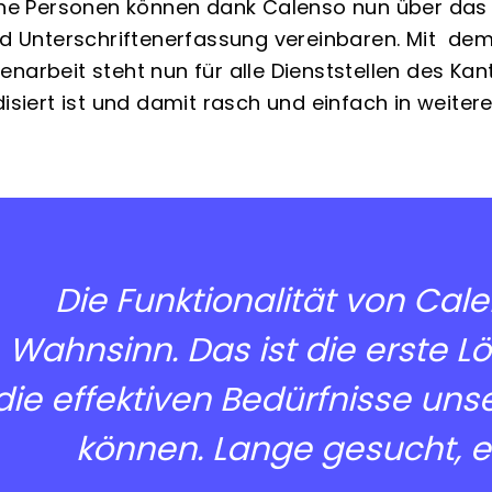
ne Personen können dank Calenso nun über das In
d Unterschriftenerfassung vereinbaren. Mit
dem 
arbeit steht nun für alle Dienststellen des Kan
isiert ist und damit rasch und einfach in weiter
Die Funktionalität von Cal
Wahnsinn. Das ist die erste Lo
die effektiven Bedürfnisse u
können. Lange gesucht, 