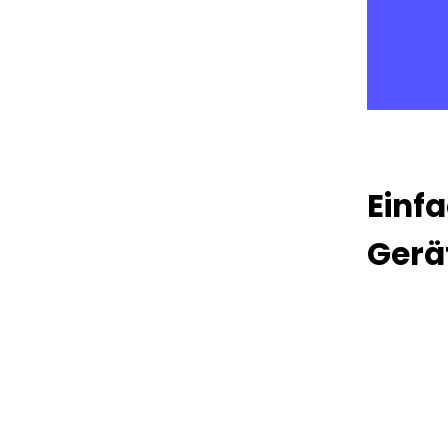
Einf
Gerä