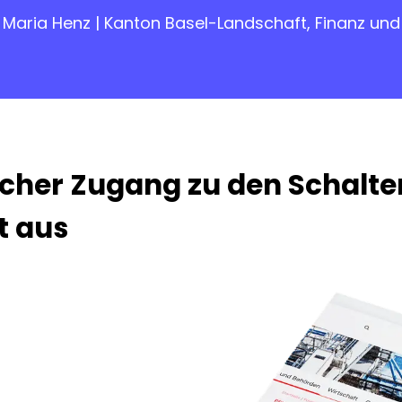
Maria Henz | Kanton Basel-Landschaft, Finanz und 
acher Zugang zu den Schalte
t aus