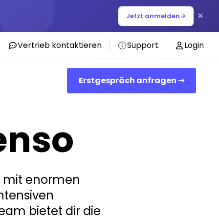
×
Jetzt anmelden
→
Vertrieb kontaktieren
Support
Login
Erstgespräch anfragen ➝
lenso
re mit enormen
ntensiven
am bietet dir die