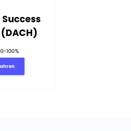
 Success
 (DACH)
80-100%
fahren