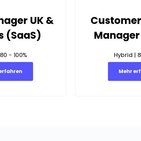
nager UK &
Customer
s (SaaS)
Manager
 80 - 100%
Hybrid | 
erfahren
Mehr er