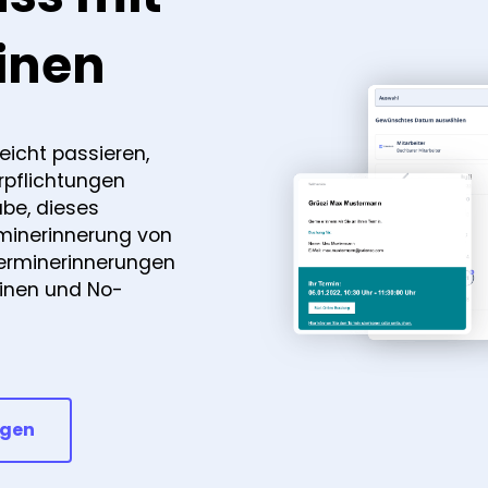
inen
eicht passieren,
rpflichtungen
äbe, dieses
minerinnerung von
Terminerinnerungen
inen und No-
agen