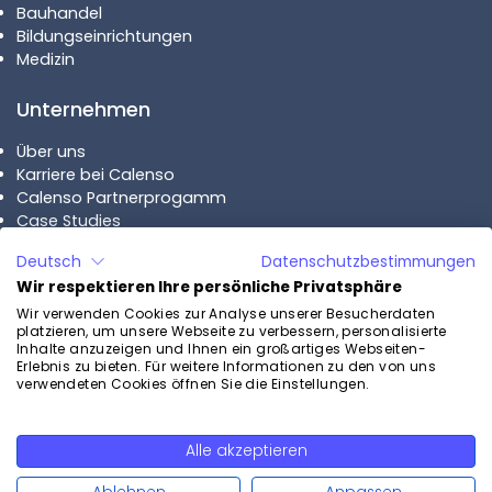
Bauhandel
Bildungseinrichtungen
Medizin
Unternehmen
Über uns
Karriere bei Calenso
Calenso Partnerprogamm
Case Studies
Deutsch
Datenschutzbestimmungen
Pläne
Wir respektieren Ihre persönliche Privatsphäre
Calenso Business
Wir verwenden Cookies zur Analyse unserer Besucherdaten
platzieren, um unsere Webseite zu verbessern, personalisierte
Calenso Enterprise
Inhalte anzuzeigen und Ihnen ein großartiges Webseiten-
Preise
Erlebnis zu bieten. Für weitere Informationen zu den von uns
verwendeten Cookies öffnen Sie die Einstellungen.
Kontakt
Alle akzeptieren
Kostenlos testen
Kontaktieren Sie uns