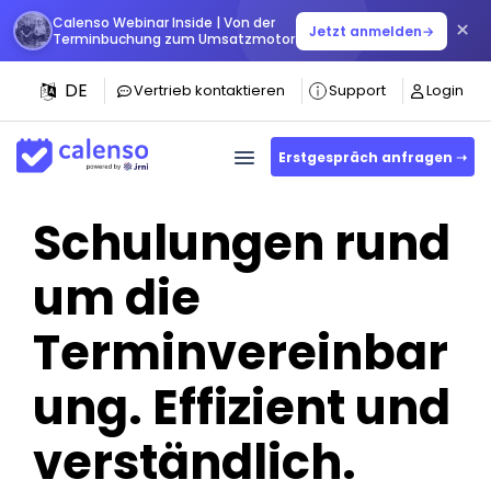
Calenso Webinar Inside | Von der
×
Jetzt anmelden
→
Terminbuchung zum Umsatzmotor
DE
Vertrieb kontaktieren
Support
Login
Erstgespräch anfragen ➝
Schulungen rund
um die
Terminvereinbar
ung. Effizient und
verständlich.