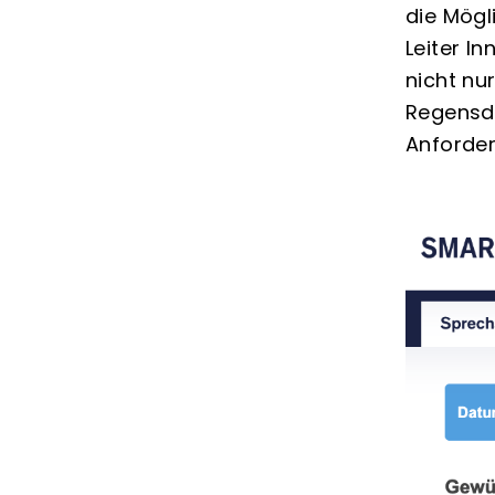
die Mögl
Leiter I
nicht nu
Regensdo
Anforde