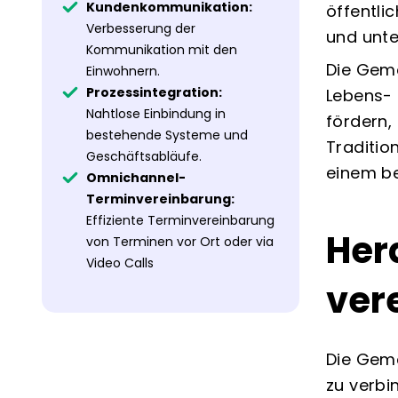
Kundenkommunikation:
öffentlic
Verbesserung der
und unte
Kommunikation mit den
Die Geme
Einwohnern.
Prozessintegration:
Lebens- 
Nahtlose Einbindung in
fördern,
bestehende Systeme und
Traditio
Geschäftsabläufe.
einem be
Omnichannel-
Terminvereinbarung:
Effiziente Terminvereinbarung
Her
von Terminen vor Ort oder via
Video Calls
ver
Die Geme
zu verbi