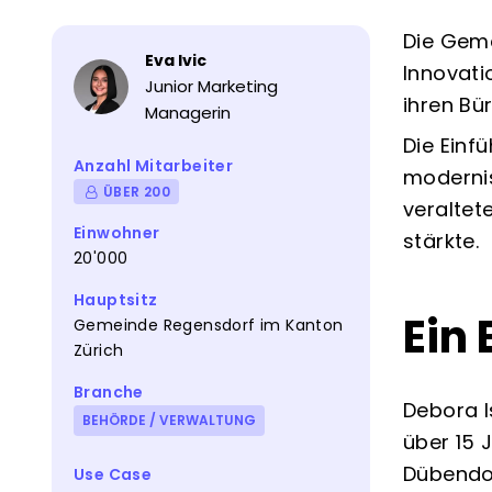
Die Geme
Eva Ivic
Innovati
Junior Marketing
ihren Bü
Managerin
Die Einf
Anzahl Mitarbeiter
modernis
ÜBER 200
veraltet
Einwohner
stärkte.
20'000
Hauptsitz
Ein 
Gemeinde Regensdorf im Kanton
Zürich
Branche
Debora I
BEHÖRDE / VERWALTUNG
über 15 
Dübendor
Use Case