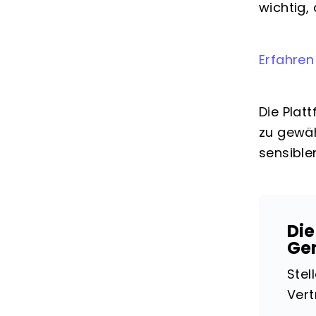
wichtig,
Erfahren
Die Plat
zu gewäh
sensible
Die
Ge
Stel
Vert