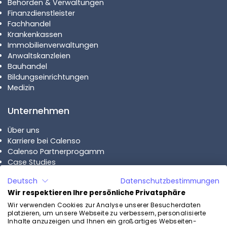
Behörden & Verwaltungen
Finanzdienstleister
Fachhandel
Krankenkassen
Immobilienverwaltungen
Anwaltskanzleien
Bauhandel
Bildungseinrichtungen
Medizin
Unternehmen
Über uns
Karriere bei Calenso
Calenso Partnerprogamm
Case Studies
Deutsch
Datenschutzbestimmungen
Pläne
Wir respektieren Ihre persönliche Privatsphäre
Calenso Business
Wir verwenden Cookies zur Analyse unserer Besucherdaten
platzieren, um unsere Webseite zu verbessern, personalisierte
Calenso Enterprise
Inhalte anzuzeigen und Ihnen ein großartiges Webseiten-
Preise