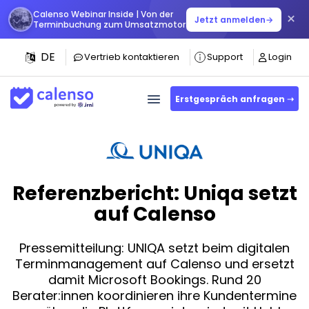
Calenso Webinar Inside | Von der
×
Jetzt anmelden
→
Terminbuchung zum Umsatzmotor
DE
Vertrieb kontaktieren
Support
Login
Erstgespräch anfragen ➝
Referenzbericht: Uniqa setzt
auf Calenso
Pressemitteilung: UNIQA setzt beim digitalen
Terminmanagement auf Calenso und ersetzt
damit Microsoft Bookings. Rund 20
Berater:innen koordinieren ihre Kundentermine