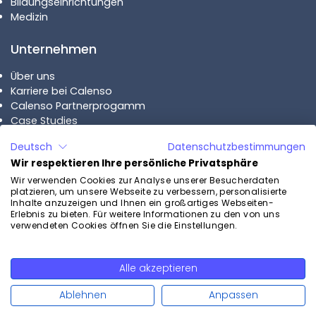
Bildungseinrichtungen
Medizin
Unternehmen
Über uns
Karriere bei Calenso
Calenso Partnerprogamm
Case Studies
Deutsch
Datenschutzbestimmungen
Pläne
Wir respektieren Ihre persönliche Privatsphäre
Calenso Business
Wir verwenden Cookies zur Analyse unserer Besucherdaten
platzieren, um unsere Webseite zu verbessern, personalisierte
Calenso Enterprise
Inhalte anzuzeigen und Ihnen ein großartiges Webseiten-
Preise
Erlebnis zu bieten. Für weitere Informationen zu den von uns
verwendeten Cookies öffnen Sie die Einstellungen.
Kontakt
Alle akzeptieren
Kostenlos testen
Kontaktieren Sie uns
Ablehnen
Anpassen
Demo vereinbaren