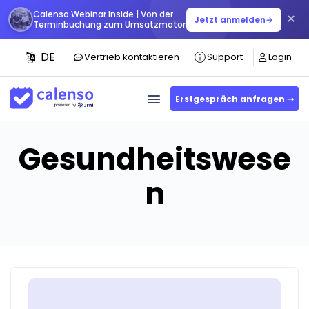
Calenso Webinar Inside | Von der
×
Jetzt anmelden
→
Terminbuchung zum Umsatzmotor
DE
Vertrieb kontaktieren
Support
Login
Erstgespräch anfragen ➝
Gesundheitswese
n