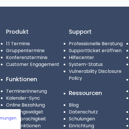
Produkt
Support
1:1 Termine
Professionelle Beratung
Gruppentermine
Supportticket eröffnen
Konferenztermine
Hilfecenter
Customer Engagement
System-Status
Vulnerability Disclosure
Policy
Funktionen
Terminerinnerung
Ressourcen
Kalender-Sync
Online Bezahlung
Blog
Buchungswidget
Datenschutz
mmungen
Mehrsprachigkeit
Schulungen
Alle Funktionen
Einrichtung