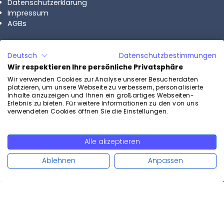
Datenschutzerklärung
Impressum
AGBs
Lösungen
Deutsch
Datenschutzbestimmungen
Vertrieb
Wir respektieren Ihre persönliche Privatsphäre
Beratung
Wir verwenden Cookies zur Analyse unserer Besucherdaten
Recruiting
platzieren, um unsere Webseite zu verbessern, personalisierte
Inhalte anzuzeigen und Ihnen ein großartiges Webseiten-
Kundenservice
Erlebnis zu bieten. Für weitere Informationen zu den von uns
verwendeten Cookies öffnen Sie die Einstellungen.
Branchen
Versicherungen
Alle akzeptieren
Weiterlesen
Behörden & Verwaltungen
Finanzdienstleister
Ablehnen
Anpassen
Fachhandel
Krankenkassen
Immobilienverwaltungen
Anwaltskanzleien
Bauhandel
Bildungseinrichtungen