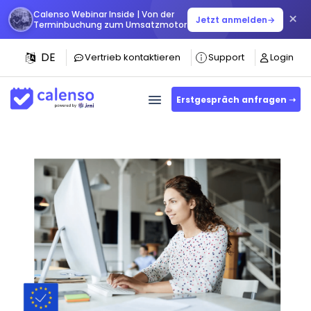
Calenso Webinar Inside | Von der
×
Jetzt anmelden
→
Terminbuchung zum Umsatzmotor
DE
Vertrieb kontaktieren
Support
Login
Erstgespräch anfragen ➝