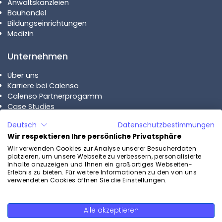
Anwaltskanzleien
Bauhandel
Bildungseinrichtungen
Medizin
Unternehmen
Über uns
Karriere bei Calenso
Calenso Partnerprogamm
Case Studies
Deutsch
Datenschutzbestimmungen
Pläne
Wir respektieren Ihre persönliche Privatsphäre
Calenso Business
Wir verwenden Cookies zur Analyse unserer Besucherdaten
platzieren, um unsere Webseite zu verbessern, personalisierte
Calenso Enterprise
Inhalte anzuzeigen und Ihnen ein großartiges Webseiten-
Preise
Erlebnis zu bieten. Für weitere Informationen zu den von uns
verwendeten Cookies öffnen Sie die Einstellungen.
Kontakt
Alle akzeptieren
Kostenlos testen
Kontaktieren Sie uns