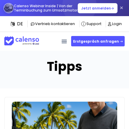
Calenso Webinar Inside | Von der
×
Jetzt anmelden
→
Terminbuchung zum Umsatzmotor
DE
Vertrieb kontaktieren
Support
Login
Erstgespräch anfragen ➝
Tipps