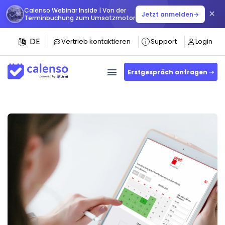
Calenso Webinar Inside | Von der
×
Jetzt anmelden
→
Terminbuchung zum Umsatzmotor
DE
Vertrieb kontaktieren
Support
Login
Erstgespräch anfragen ➝