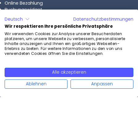
Online Bezahlung
Buchungswidget
Mehrsprachigkeit
Deutsch
Datenschutzbestimmungen
Alle Funktionen
Wir respektieren Ihre persönliche Privatsphäre
Wir verwenden Cookies zur Analyse unserer Besucherdaten
Support
platzieren, um unsere Webseite zu verbessern, personalisierte
Inhalte anzuzeigen und Ihnen ein großartiges Webseiten-
Professionelle Beratung
Erlebnis zu bieten. Für weitere Informationen zu den von uns
verwendeten Cookies öffnen Sie die Einstellungen.
Supportticket eröffnen
Hilfecenter
System-Status
Alle akzeptieren
Weiterlesen
Vulnerability Disclosure Policy
Ablehnen
Anpassen
Ressourcen
Blog
Datenschutz
Schulungen
Einrichtung
Alle Integrationen
Datenschutzerklärung