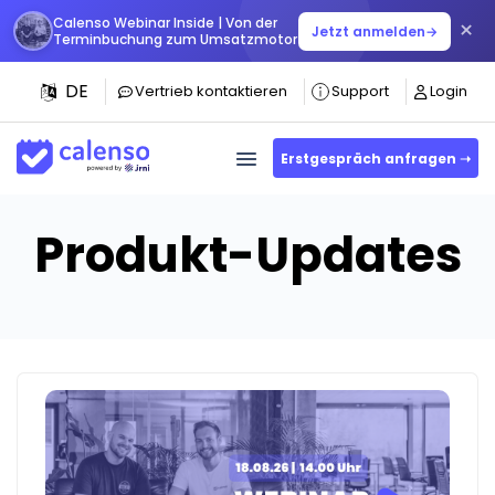
Calenso Webinar Inside | Von der
×
Jetzt anmelden
→
Terminbuchung zum Umsatzmotor
DE
Vertrieb kontaktieren
Support
Login
Erstgespräch anfragen ➝
Produkt-Updates