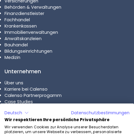
Versicherungen
Behörden & Verwaltungen
Finanzdienstleister
Fachhandel
Krankenkassen
Immobilienverwaltungen
Anwaltskanzleien
Bauhandel
Bildungseinrichtungen
Medizin
Unternehmen
Über uns
Karriere bei Calenso
Calenso Partnerprogamm
Case Studies
Deutsch
Datenschutzbestimmungen
Pläne
Wir respektieren Ihre persönliche Privatsphäre
Calenso Business
Wir verwenden Cookies zur Analyse unserer Besucherdaten
platzieren, um unsere Webseite zu verbessern, personalisierte
Calenso Enterprise