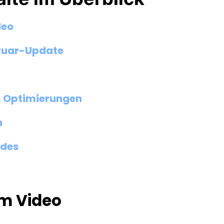
deo
bruar-Update
 Optimierungen
n
ades
im Video