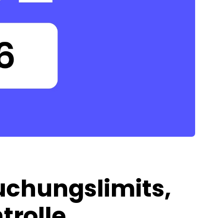
uchungslimits,
trolle