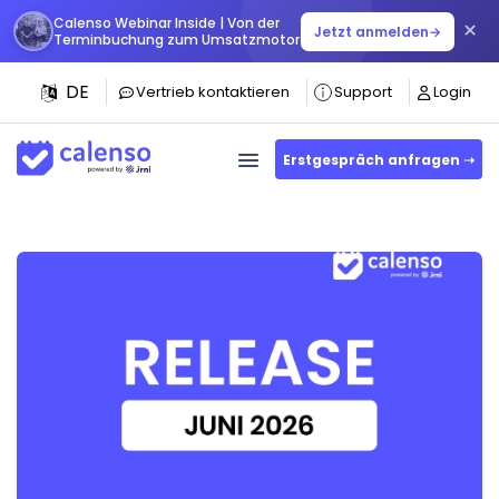
Calenso Webinar Inside | Von der
×
Jetzt anmelden
→
Terminbuchung zum Umsatzmotor
DE
Vertrieb kontaktieren
Support
Login
Erstgespräch anfragen ➝