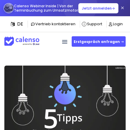
Calenso Webinar Inside | Von der
×
Jetzt anmelden
→
Terminbuchung zum Umsatzmotor
DE
Vertrieb kontaktieren
Support
Login
Erstgespräch anfragen ➝