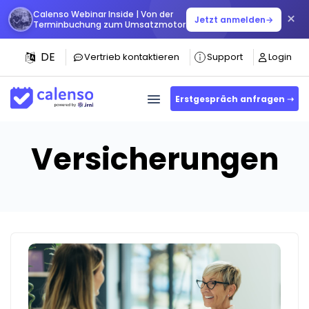
Calenso Webinar Inside | Von der
×
Jetzt anmelden
→
Terminbuchung zum Umsatzmotor
DE
Vertrieb kontaktieren
Support
Login
Erstgespräch anfragen ➝
Versicherungen