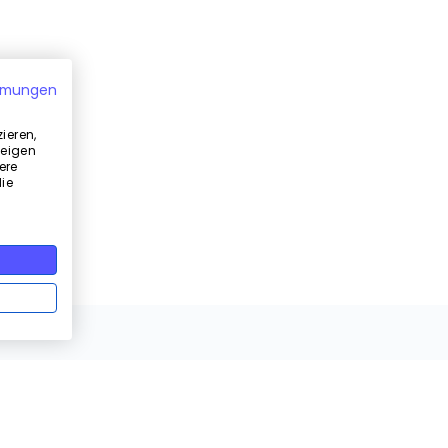
mmungen
ieren,
zeigen
ere
ie
Ähnliche Artikel