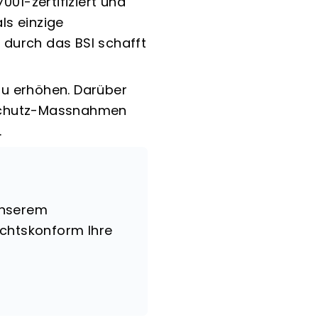
001-zertifiziert und
ls einzige
 durch das BSI schafft
.
 zu erhöhen. Darüber
nschutz-Massnahmen
.
unserem
echtskonform Ihre