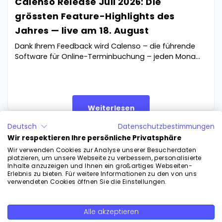
Calenso Release Juli 2026: Die
grössten Feature-Highlights des
Jahres — live am 18. August
Dank Ihrem Feedback wird Calenso – die führende
Software für Online-Terminbuchung – jeden Mona...
Weiterlesen
Deutsch
Datenschutzbestimmungen
Wir respektieren Ihre persönliche Privatsphäre
Wir verwenden Cookies zur Analyse unserer Besucherdaten
platzieren, um unsere Webseite zu verbessern, personalisierte
Inhalte anzuzeigen und Ihnen ein großartiges Webseiten-
Erlebnis zu bieten. Für weitere Informationen zu den von uns
verwendeten Cookies öffnen Sie die Einstellungen.
Calenso ist die führende Terminierungslösung für Unternehmen
in beratungsintensiven Branchen, um Termine effizient und
Alle akzeptieren
Weiterlesen
sicher zu vereinbaren. Mit dem Fokus auf Datenschutz und