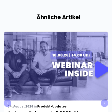
Ähnliche Artikel
pre
nex
04. August 2026
in
Produkt-Updates
v
t