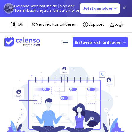
Calenso Webinar Inside | Von der
×
Jetzt anmelden
→
Terminbuchung zum Umsatzmotor
DE
Vertrieb kontaktieren
Support
Login
Erstgespräch anfragen ➝