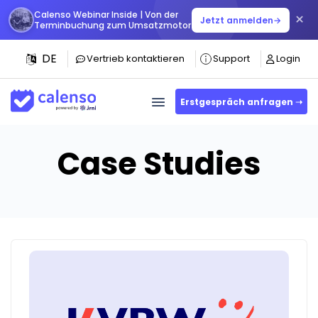
Calenso Webinar Inside | Von der
×
Jetzt anmelden
→
Terminbuchung zum Umsatzmotor
DE
Vertrieb kontaktieren
Support
Login
Erstgespräch anfragen ➝
Case Studies