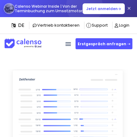
Calenso Webinar Inside | Von der
×
Jetzt anmelden
→
Terminbuchung zum Umsatzmotor
DE
Vertrieb kontaktieren
Support
Login
Erstgespräch anfragen ➝