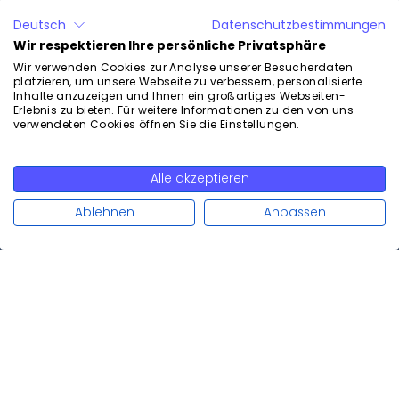
Deutsch
Datenschutzbestimmungen
Fragen zum Produkt?
Wir respektieren Ihre persönliche Privatsphäre
Wir verwenden Cookies zur Analyse unserer Besucherdaten
Kontaktieren Sie uns unverbindlich und kostenlos.
platzieren, um unsere Webseite zu verbessern, personalisierte
Inhalte anzuzeigen und Ihnen ein großartiges Webseiten-
sales@calenso.com
(für Vertriebsanfragen)
Erlebnis zu bieten. Für weitere Informationen zu den von uns
verwendeten Cookies öffnen Sie die Einstellungen.
support@calenso.com
(für Supportanfragen)
Ø Antwort in 24 Stunden
Unverbindliche Demo
Alle akzeptieren
Weiterlesen
Ablehnen
Anpassen
Produkt
1:1 Termine
Gruppentermine
Konferenztermine
Customer Engagement
Funktionen
Terminerinnerung