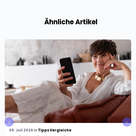
Ähnliche Artikel
pre
nex
v
t
09. Juli 2026
in
Tipps
Vergleiche