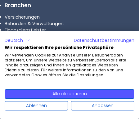
Branchen
Versicherungen
Behörden & Verwaltungen
Finanzdienstleister
Fachhandel
Deutsch
Datenschutzbestimmungen
Krankenkassen
Wir respektieren Ihre persönliche Privatsphäre
Immobilienverwaltungen
Wir verwenden Cookies zur Analyse unserer Besucherdaten
Anwaltskanzleien
platzieren, um unsere Webseite zu verbessern, personalisierte
Bauhandel
Inhalte anzuzeigen und Ihnen ein großartiges Webseiten-
Bildungseinrichtungen
Erlebnis zu bieten. Für weitere Informationen zu den von uns
verwendeten Cookies öffnen Sie die Einstellungen.
Medizin
Unternehmen
Alle akzeptieren
Weiterlesen
Über uns
Ablehnen
Anpassen
Karriere bei Calenso
Calenso Partnerprogamm
Case Studies
Pläne