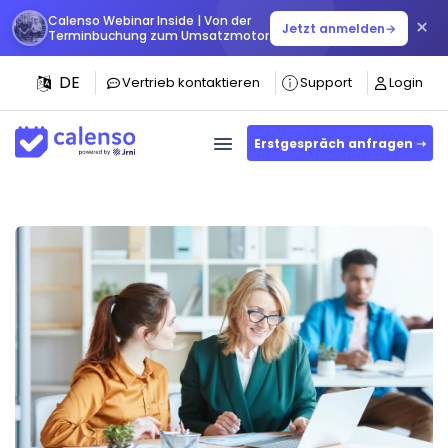
Calenso Webinar Inside | Von der
×
Jetzt anmelden
→
Terminbuchung zum Umsatzmotor
DE
Vertrieb kontaktieren
Support
Login
Erstgespräch anfragen ➝