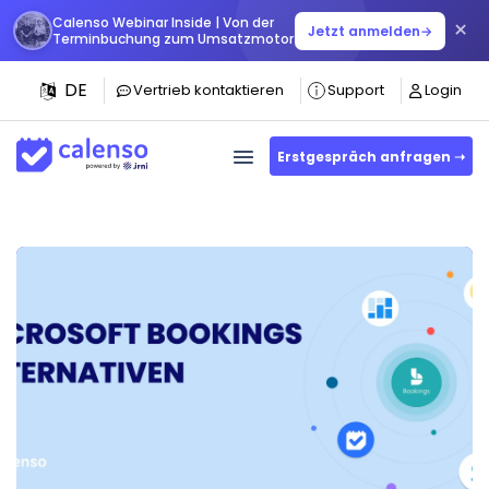
Calenso Webinar Inside | Von der
×
Jetzt anmelden
→
Terminbuchung zum Umsatzmotor
DE
Vertrieb kontaktieren
Support
Login
Erstgespräch anfragen ➝