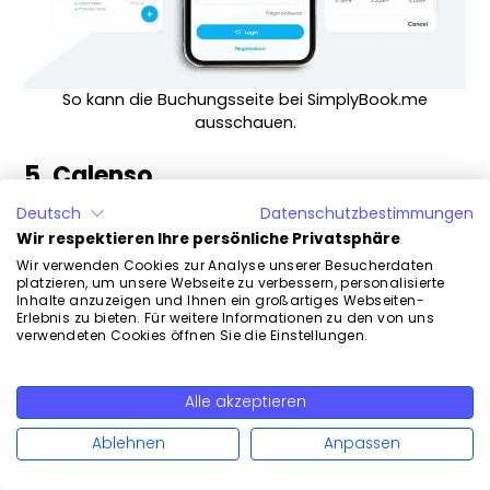
So kann die Buchungsseite bei SimplyBook.me
ausschauen.
5. Calenso
Deutsch
Datenschutzbestimmungen
Calenso ist eine Schweizer
Wir respektieren Ihre persönliche Privatsphäre
Terminvereinbarungssoftware, die speziell
Wir verwenden Cookies zur Analyse unserer Besucherdaten
platzieren, um unsere Webseite zu verbessern, personalisierte
für
Unternehmen
entwickelt wurde, die auf
Inhalte anzuzeigen und Ihnen ein großartiges Webseiten-
Erlebnis zu bieten. Für weitere Informationen zu den von uns
Sicherheit, Anpassbarkeit und
verwendeten Cookies öffnen Sie die Einstellungen.
Skalierbarkeit Wert legen. Zu den
Hauptfunktionen
gehören:
Alle akzeptieren
Weiterlesen
Umfangreiche Terminverwaltung
: Calenso
Ablehnen
Anpassen
unterstützt die
Verwaltung von Einzel- und