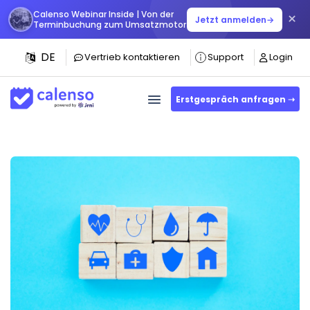
Calenso Webinar Inside | Von der
×
Jetzt anmelden
→
Terminbuchung zum Umsatzmotor
DE
Vertrieb kontaktieren
Support
Login
Erstgespräch anfragen ➝