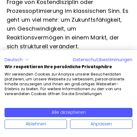
Frage von Kostendisziplin oder
Prozessoptimierung im klassischen Sinn. Es
geht um viel mehr: um Zukunftsfähigkeit,
um Geschwindigkeit, um
Reaktionsvermögen in einem Markt, der
sich strukturell verändert.
Die Konsolidierung grosser Anbieter wie
Deutsch
Datenschutzbestimmungen
Helvetia und Baloise zeigt, wohin die Reise
Wir respektieren Ihre persönliche Privatsphäre
geht: Skalenvorteile, Investitionsfähigkeit
Wir verwenden Cookies zur Analyse unserer Besucherdaten
platzieren, um unsere Webseite zu verbessern, personalisierte
und digitale Kompetenz entscheiden
Inhalte anzuzeigen und Ihnen ein großartiges Webseiten-
Erlebnis zu bieten. Für weitere Informationen zu den von uns
darüber, wer im Wettbewerb bestehen
verwendeten Cookies öffnen Sie die Einstellungen.
kann, und wer nicht. Doch auch ohne
Milliardenfusionen können Versicherer
Alle akzeptieren
Weiterlesen
heute spürbare Fortschritte machen, wenn
Ablehnen
Anpassen
sie den Mut haben, Altbekanntes zu