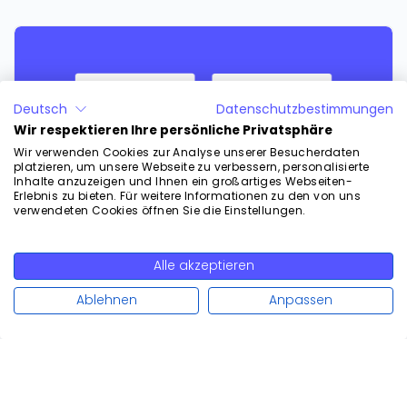
Deutsch
Datenschutzbestimmungen
Wir respektieren Ihre persönliche Privatsphäre
Wir verwenden Cookies zur Analyse unserer Besucherdaten
platzieren, um unsere Webseite zu verbessern, personalisierte
Inhalte anzuzeigen und Ihnen ein großartiges Webseiten-
Erlebnis zu bieten. Für weitere Informationen zu den von uns
verwendeten Cookies öffnen Sie die Einstellungen.
Alle akzeptieren
Weiterlesen
pre
nex
25. November 2025
in
Beratung
News
Vergleiche
Ablehnen
Anpassen
v
t
Versicherungen
IFZ-Studie 2025 zeigt: Versicherungen,
die digital vorne mitspielen, setzen auf
Calenso