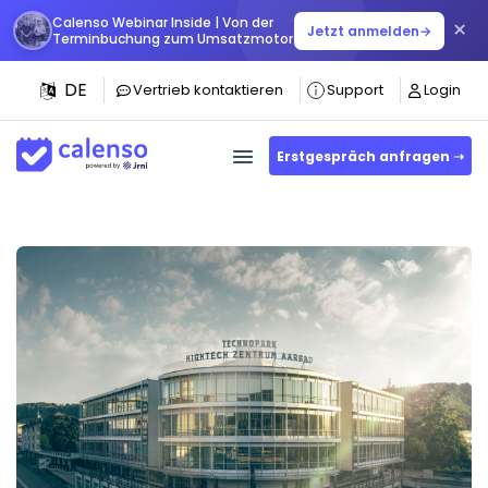
Calenso Webinar Inside | Von der
×
Jetzt anmelden
→
Terminbuchung zum Umsatzmotor
DE
Vertrieb kontaktieren
Support
Login
Erstgespräch anfragen ➝