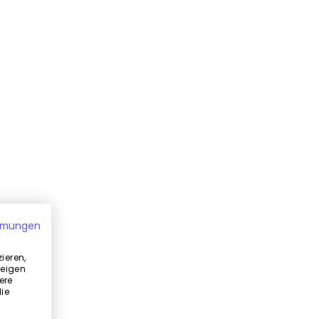
mmungen
ieren,
zeigen
ere
ie