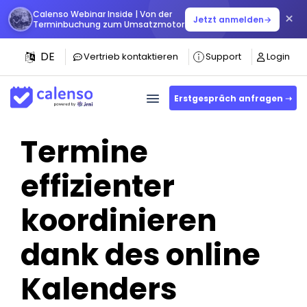
Calenso Webinar Inside | Von der
×
Jetzt anmelden
→
Terminbuchung zum Umsatzmotor
DE
Vertrieb kontaktieren
Support
Login
Erstgespräch anfragen ➝
Termine
effizienter
koordinieren
dank des online
Kalenders