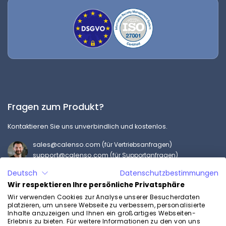
Fragen zum Produkt?
Kontaktieren Sie uns unverbindlich und kostenlos.
sales@calenso.com
(für Vertriebsanfragen)
support@calenso.com
(für Supportanfragen)
Ø Antwort in 24 Stunden
Deutsch
Datenschutzbestimmungen
Unverbindliche Demo
Wir respektieren Ihre persönliche Privatsphäre
Wir verwenden Cookies zur Analyse unserer Besucherdaten
platzieren, um unsere Webseite zu verbessern, personalisierte
Produkt
Inhalte anzuzeigen und Ihnen ein großartiges Webseiten-
Erlebnis zu bieten. Für weitere Informationen zu den von uns