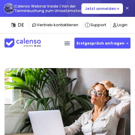
Calenso Webinar Inside | Von der
×
Jetzt anmelden
→
Terminbuchung zum Umsatzmotor
DE
Vertrieb kontaktieren
Support
Login
Erstgespräch anfragen ➝